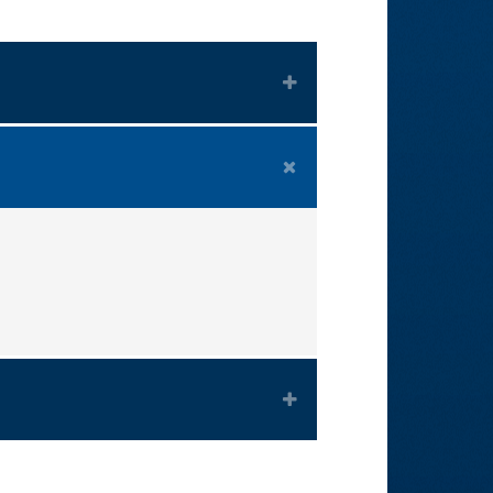
U
N
T
GT
TD
PUNKTE
2
1
51
15
36
35
3
1
47
16
31
33
3
2
49
21
28
30
3
4
47
41
6
24
3
7
32
31
1
15
2
8
28
39
-11
14
0
11
27
57
-30
9
0
14
14
75
-61
0