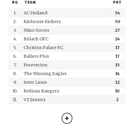
RG
TEAM
PKT
1.
AC Heiland
34
2.
Kinhouse Kickers
30
3.
Mino Soccer
27
4.
Bülach GFC
24
5.
Christus Palace F.C.
17
6.
Ballers Plus
17
7.
Foreverton
15
8.
The Winning Eagles
14
9.
Inter Lions
12
10.
Reitnau Rangers
10
11.
VZ Juniors
2
MEHR