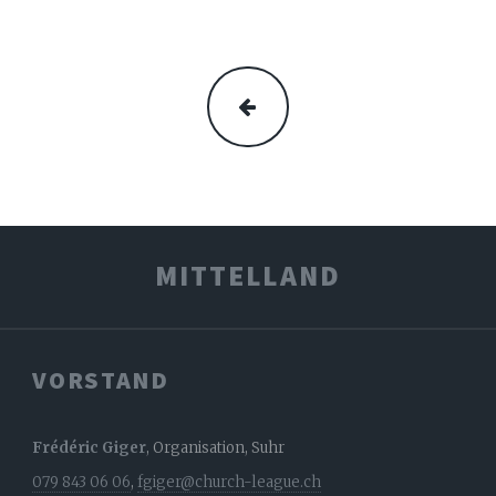
ZURÜCK
MITTELLAND
VORSTAND
Frédéric Giger
, Organisation, Suhr
079 843 06 06
,
fgiger@church-league.ch