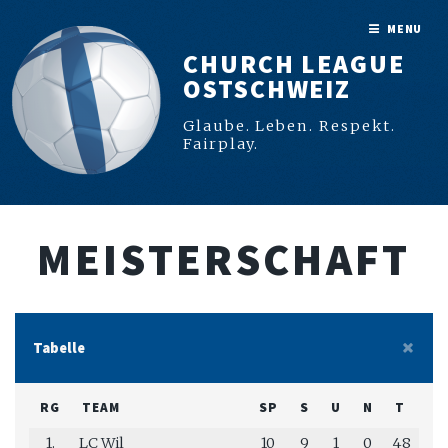
MENU
CHURCH LEAGUE
OSTSCHWEIZ
Glaube. Leben. Respekt.
Fairplay.
MEISTERSCHAFT
Tabelle
RG
TEAM
SP
S
U
N
T
G
1.
LC Wil
10
9
1
0
48
9