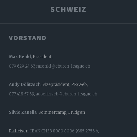
SCHWEIZ
VORSTAND
Max Renkl
, Präsident,
079 629 24 67
,
mrenkl@church-league.ch
Andy Dölitzsch
, Vizepräsident, PR/Web,
077 418 57 69
,
adoelitzsch@church-league.ch
Silvio Zanella
, Sommercamp, Frutigen
Raiffeisen:
IBAN CH38 8080 8006 9385 2756 6
,