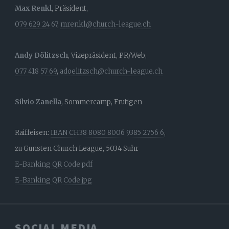
Max Renkl
, Präsident,
079 629 24 67
,
mrenkl@church-league.ch
Andy Dölitzsch
, Vizepräsident, PR/Web,
077 418 57 69
,
adoelitzsch@church-league.ch
Silvio Zanella
, Sommercamp, Frutigen
Raiffeisen:
IBAN CH38 8080 8006 9385 2756 6
,
zu Gunsten Church League, 5034 Suhr
E-Banking QR Code pdf
E-Banking QR Code jpg
SOCIAL MEDIA