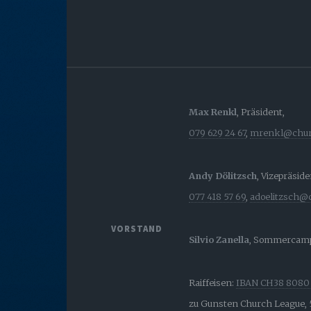
Max Renkl
, Präsident,
079 629 24 67
,
mrenkl@chur
Andy Dölitzsch
, Vizepräsid
077 418 57 69
,
adoelitzsch@
VORSTAND
Silvio Zanella
, Sommercamp
Raiffeisen:
IBAN CH38 8080 
zu Gunsten Church League,