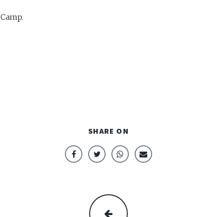
 Camp.
SHARE ON
ZURÜCK