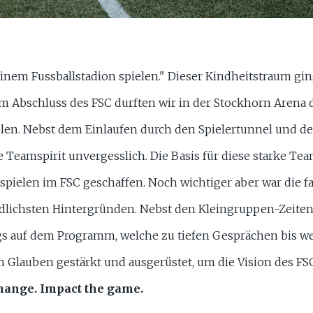
 einem Fussballstadion spielen." Dieser Kindheitstraum gi
m Abschluss des FSC durften wir in der Stockhorn Arena
len. Nebst dem Einlaufen durch den Spielertunnel und d
le Teamspirit unvergesslich. Die Basis für diese starke Te
pielen im FSC geschaffen. Noch wichtiger aber war die f
lichsten Hintergründen. Nebst den Kleingruppen-Zeiten
s auf dem Programm, welche zu tiefen Gesprächen bis wei
 Glauben gestärkt und ausgerüstet, um die Vision des FS
change. Impact the game.