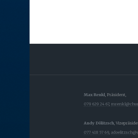
Max Renkl
, Präsident,
079 629 24 67
,
mrenkl@chur
Andy Dölitzsch
, Vizepräsid
077 418 57 69
,
adoelitzsch@