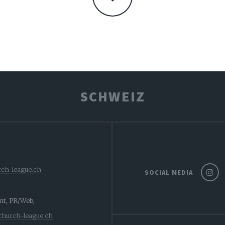
SCHWEIZ
ch-league.ch
SOCIAL MEDIA
ent, PR/Web,
church-league.ch