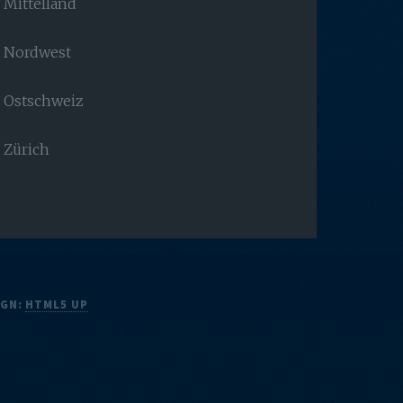
Mittelland
Nordwest
Ostschweiz
Zürich
IGN:
HTML5 UP