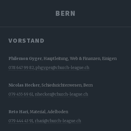
BERN
VORSTAND
Philemon Gyger
, Hauptleitung, Web & Finanzen, Einigen
078 647 99 82
,
phgyger@church-league.ch
Nicolas Hecker
, Schiedsrichterwesen, Bern
079 455 69 61
,
nhecker@church-league.ch
Reto Hari
, Material, Adelboden
079 444 43 91
,
rhari@church-league.ch