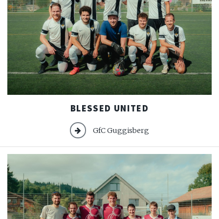
Blessed
BLESSED UNITED
United
GfC Guggisberg