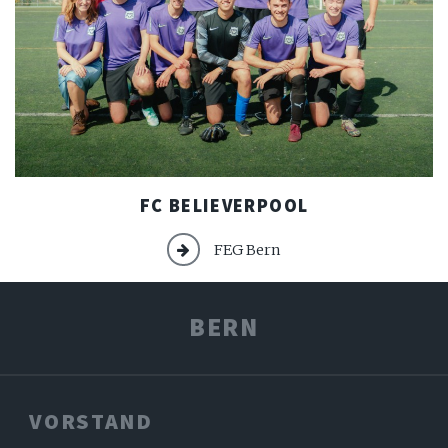
FC
FC BELIEVERPOOL
Believerpool
FEG Bern
BERN
VORSTAND