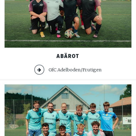
Abärot
ABÄROT
GfC Adelboden/Frutigen