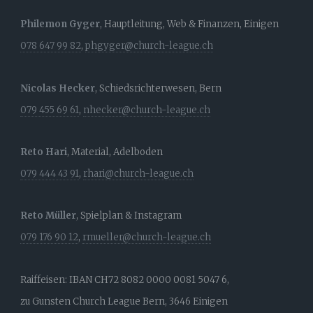
Philemon Gyger
, Hauptleitung, Web & Finanzen, Einigen
078 647 99 82
,
phgyger@church-league.ch
Nicolas Hecker
, Schiedsrichterwesen, Bern
079 455 69 61
,
nhecker@church-league.ch
Reto Hari
, Material, Adelboden
079 444 43 91
,
rhari@church-league.ch
Reto Müller
, Spielplan & Instagram
079 176 90 12
,
rmueller@church-league.ch
Raiffeisen: IBAN CH72 8082 0000 0081 5047 6,
zu Gunsten Church League Bern, 3646 Einigen