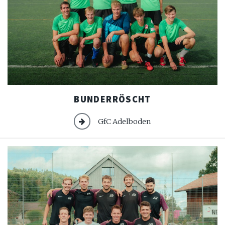
Bunderröscht
BUNDERRÖSCHT
GfC Adelboden