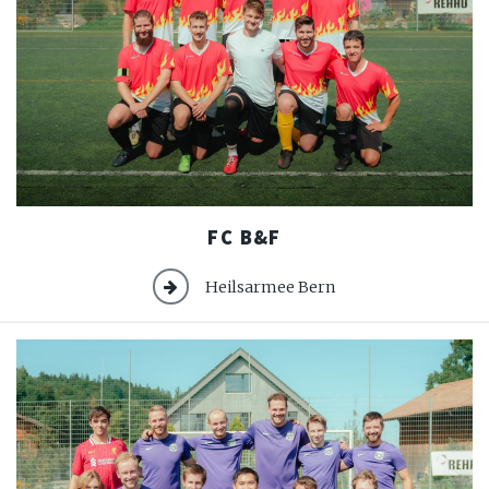
FC
FC B&F
B&F
Heilsarmee Bern