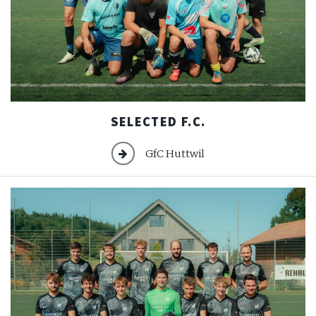
Selected
SELECTED F.C.
F.C.
GfC Huttwil