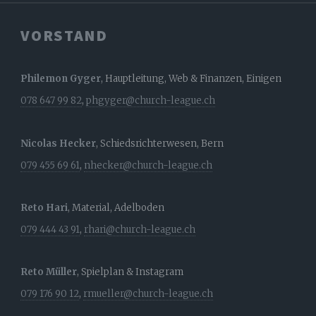
VORSTAND
Philemon Gyger
, Hauptleitung, Web & Finanzen, Einigen
078 647 99 82
,
phgyger@church-league.ch
Nicolas Hecker
, Schiedsrichterwesen, Bern
079 455 69 61
,
nhecker@church-league.ch
Reto Hari
, Material, Adelboden
079 444 43 91
,
rhari@church-league.ch
Reto Müller
, Spielplan & Instagram
079 176 90 12
,
rmueller@church-league.ch