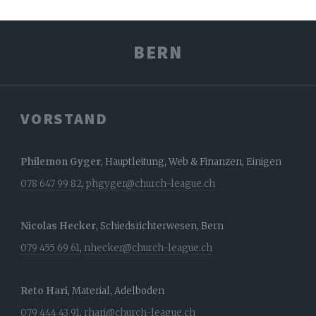
Abärot
BERN
VORSTAND
Philemon Gyger
, Hauptleitung, Web & Finanzen, Einigen
078 647 99 82
,
phgyger@church-league.ch
Nicolas Hecker
, Schiedsrichterwesen, Bern
079 455 69 61
,
nhecker@church-league.ch
Reto Hari
, Material, Adelboden
079 444 43 91
,
rhari@church-league.ch