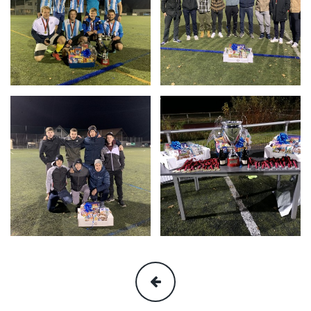
1.
2.
Rang
Rang
2021:
2021:
Brandröscht
Lionhearts
C.F.
3.
Rang
MEHR
2021: