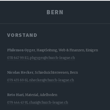
BERN
VORSTAND
Philemon Gyger
, Hauptleitung, Web & Finanzen, Einigen
078 647 99 82
,
phgyger@church-league.ch
Nicolas Hecker
, Schiedsrichterwesen, Bern
079 455 69 61
,
nhecker@church-league.ch
Reto Hari
, Material, Adelboden
079 444 43 91
,
rhari@church-league.ch